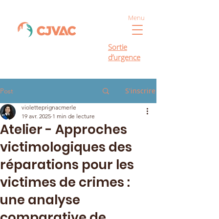
Menu
Sortie
d’urgence
S'inscrire
Post
violetteprignacmerle
19 avr. 2025
1 min de lecture
Atelier - Approches
victimologiques des
réparations pour les
victimes de crimes :
une analyse
comparative de