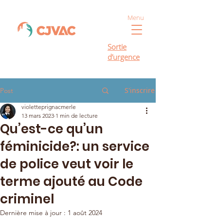
Menu
Sortie
d’urgence
S'inscrire
Post
violetteprignacmerle
13 mars 2023
1 min de lecture
Qu’est-ce qu’un
féminicide?: un service
de police veut voir le
terme ajouté au Code
criminel
Dernière mise à jour :
1 août 2024