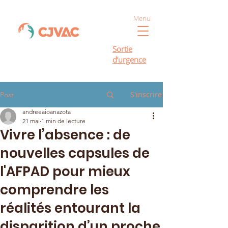
Menu
Sortie
d’urgence
S'inscrire
Post
andreeaioanazota
21 mai
1 min de lecture
Vivre l’absence : de
nouvelles capsules de
l'AFPAD pour mieux
comprendre les
réalités entourant la
disparition d’un proche