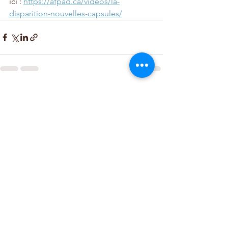
ici : 
https://afpad.ca/videos/la-
disparition-nouvelles-capsules/
Voir tout
Posts récents